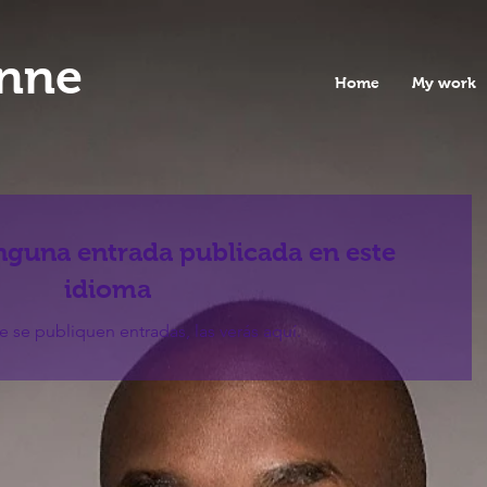
enne
Home
My work
nguna entrada publicada en este
idioma
 se publiquen entradas, las verás aquí.