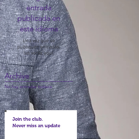
entrada
publicada en
este idioma
Una vez que se
publiquen entradas,
las verás aquí.
Archive
No hay entradas todavía.
Join the club.
Never miss an update